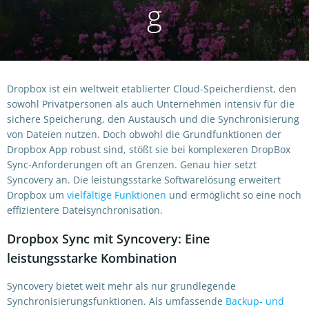
g
Dropbox ist ein weltweit etablierter Cloud-Speicherdienst, den
sowohl Privatpersonen als auch Unternehmen intensiv für die
sichere Speicherung, den Austausch und die Synchronisierung
von Dateien nutzen. Doch obwohl die Grundfunktionen der
Dropbox App robust sind, stößt sie bei komplexeren DropBox
Sync-Anforderungen oft an Grenzen. Genau hier setzt
Syncovery an. Die leistungsstarke Softwarelösung erweitert
Dropbox um
vielfältige Funktionen
und ermöglicht so eine noch
effizientere Dateisynchronisation.
Dropbox Sync mit Syncovery: Eine
leistungsstarke Kombination
Syncovery bietet weit mehr als nur grundlegende
Synchronisierungsfunktionen. Als umfassende
Backup- und