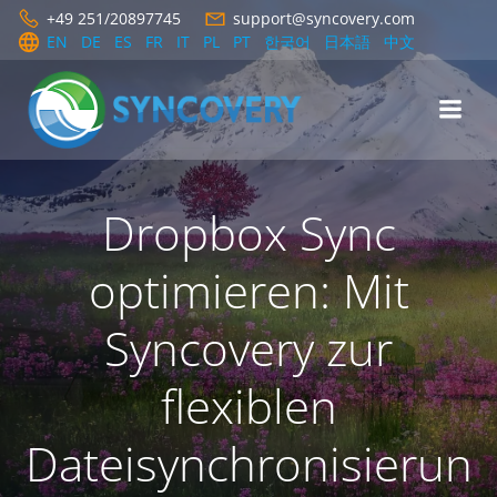
Zum
+49 251/20897745
support@syncovery.com
Inhalt
EN
DE
ES
FR
IT
PL
PT
한국어
日本語
中文
springen
Dropbox Sync
optimieren: Mit
Syncovery zur
flexiblen
Dateisynchronisierun