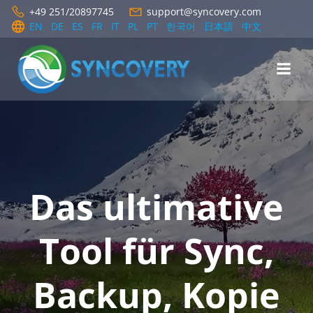
Zum
+49 251/20897745
support@syncovery.com
Inhalt
EN
DE
ES
FR
IT
PL
PT
한국어
日本語
中文
springen
Das ultimative
Tool für Sync,
Backup, Kopie