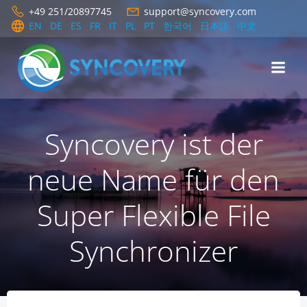
Zum
+49 251/20897745
support@syncovery.com
Inhalt
EN
DE
ES
FR
IT
PL
PT
한국어
日本語
中文
springen
Syncovery ist der
neue Name für den
Super Flexible File
Synchronizer