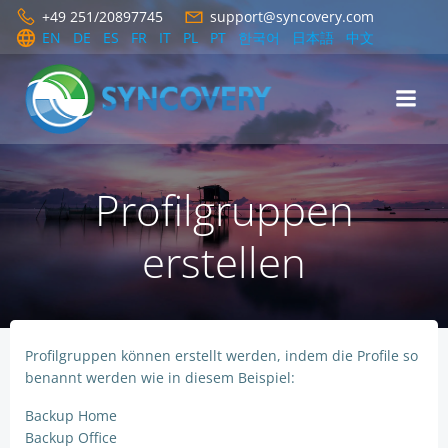
Zum
+49 251/20897745
support@syncovery.com
Inhalt
EN
DE
ES
FR
IT
PL
PT
한국어
日本語
中文
springen
Profilgruppen
erstellen
Profilgruppen können erstellt werden, indem die Profile so
benannt werden wie in diesem Beispiel:
Backup Home
Backup Office