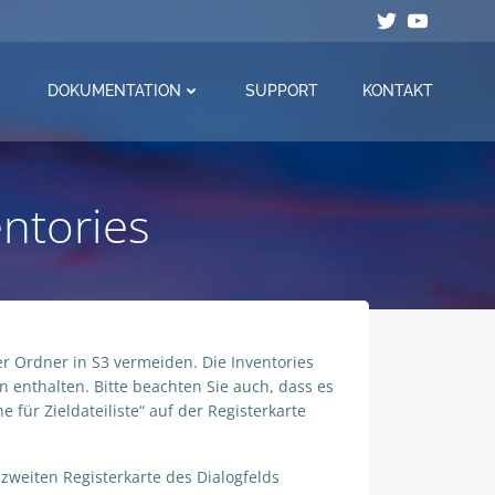
DOKUMENTATION
SUPPORT
KONTAKT
ntories
er Ordner in S3 vermeiden. Die Inventories
 enthalten. Bitte beachten Sie auch, dass es
e für Zieldateiliste“ auf der Registerkarte
zweiten Registerkarte des Dialogfelds