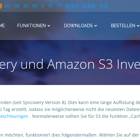
EN
DE
ES
FR
IT
PL
PT
한국어
日本語
中文
ME
FUNKTIONEN
DOWNLOADS
BESTELLEN
ery und Amazon S3 Inve
en (seit Syncovery Version 8). Dies kann eine lange Auflistung d
ag erstellt, sodass sie möglicherweise nicht die neuesten Dateien
 beschleunigen
. Normalerweise sollten Sie für S3 die Funktion „Cach
n möchten, funktioniert dies folgendermaßen. Wählen Sie auf der 