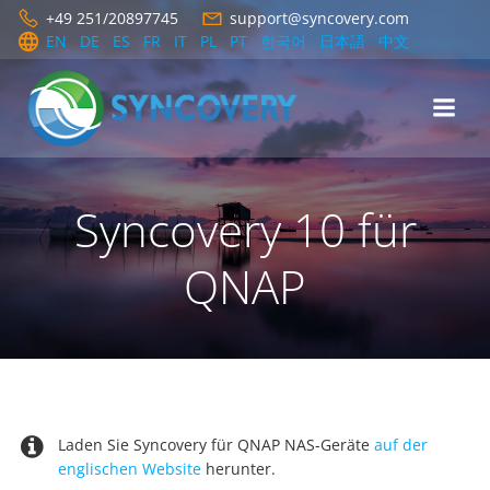
Zum
+49 251/20897745
support@syncovery.com
Inhalt
EN
DE
ES
FR
IT
PL
PT
한국어
日本語
中文
springen
Syncovery 10 für
QNAP
Laden Sie Syncovery für QNAP NAS-Geräte
auf der
englischen Website
herunter.