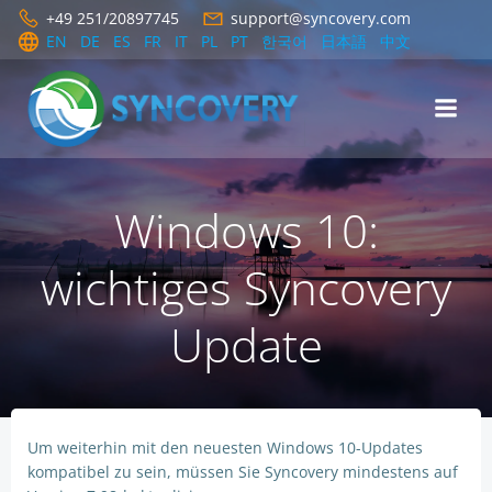
Zum
+49 251/20897745
support@syncovery.com
Inhalt
EN
DE
ES
FR
IT
PL
PT
한국어
日本語
中文
springen
Windows 10:
wichtiges Syncovery
Update
Um weiterhin mit den neuesten Windows 10-Updates
kompatibel zu sein, müssen Sie Syncovery mindestens auf