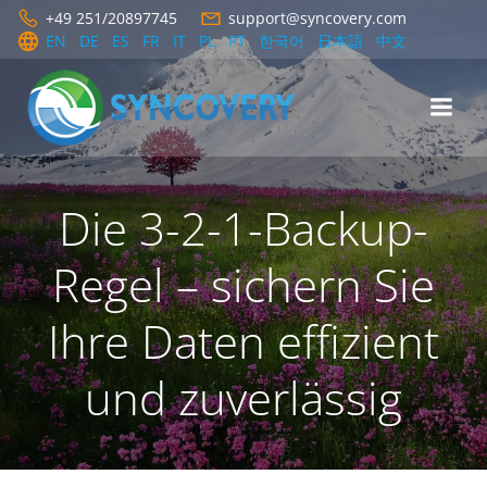
Zum
+49 251/20897745
support@syncovery.com
Inhalt
EN
DE
ES
FR
IT
PL
PT
한국어
日本語
中文
springen
Die 3-2-1-Backup-
Regel – sichern Sie
Ihre Daten effizient
und zuverlässig